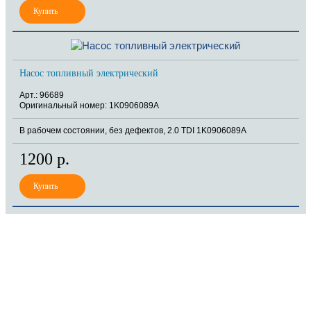
Насос топливный электрический
Арт.: 96689
Оригинальный номер: 1K0906089A
В рабочем состоянии, без дефектов, 2.0 TDI 1K0906089A
1200 р.
8 (921) 965-34-81
00
00
00
00
ПН-ПТ: 00
- 00
; СБ: 00
- 00
ВС: выходной