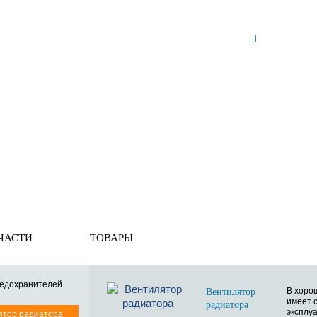
8 (921) 965-34-81
00
00
00
00
ПН-ПТ: 00
- 00
; СБ: 00
- 00
ВС: выходной
ЗЬ
ДОСТАВКА ПО РОССИИ
ОПЛАТА
ВЫКУП АВТО
е
» Вентилятор радиатора
ЧАСТИ
ТОВАРЫ
редохранителей
В хоро
Вентилятор
имеет 
радиатора
эксплуа
ятор радиатора