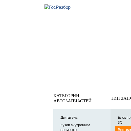
ОБРАТНАЯ СВЯ
Главная
»
VW
»
Passat [B6] 2005-2010
»
Электрооснащени
Вентилятор радиатора
КАТЕГОРИИ
ТИП ЗАП
АВТОЗАПЧАСТЕЙ
Двигатель
Блок п
(2)
Кузов внутренние
элементы
Вентил