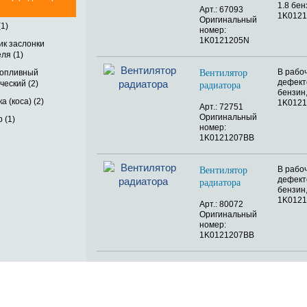
1.8 бе
Арт.: 67093
1K012
Оригинальный
(1)
номер:
1K0121205N
ик заслонки
ля (1)
В рабо
топливный
Вентилятор
дефекто
ческий (2)
радиатора
бензин,
а (коса) (2)
1K012
Арт.: 72751
Оригинальный
 (1)
номер:
1K0121207BB
В рабо
Вентилятор
дефекто
радиатора
бензин,
1K012
Арт.: 80072
Оригинальный
номер:
1K0121207BB