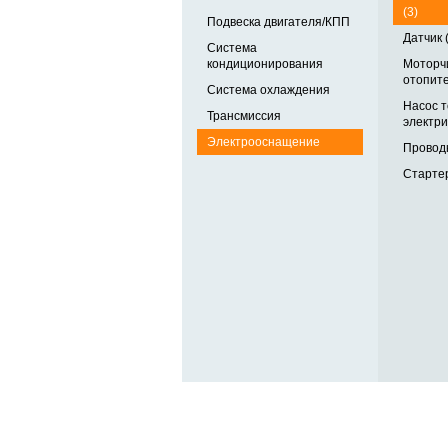
(3)
Подвеска двигателя/КПП
Датчик 
Система
кондиционирования
Моторч
отопите
Система охлаждения
Насос 
Трансмиссия
электри
Электрооснащение
Проводк
Стартер