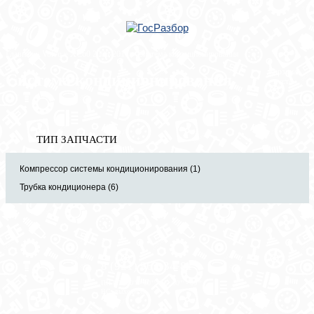
Главная
»
Volvo
»
XC60 2008-2017
» Система кондиционирования
Корзина
Система кондиционирования
пуста
ТИП ЗАПЧАСТИ
Компрессор системы кондиционирования (1)
Трубка кондиционера (6)
8 (921) 965-34-81
00
00
00
00
ПН-ПТ: 00
- 00
; СБ: 00
- 00
ВС: выходной