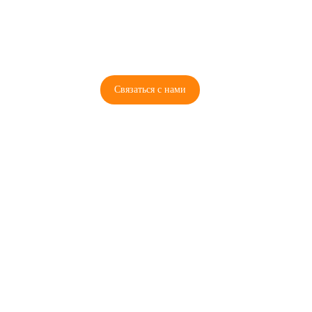
8 (921) 965-34-81
00
00
00
00
ПН-ПТ: 00
- 00
; СБ: 00
- 00
ВС: выходной
Связаться с нами
© 2026 Copyright ГосРазбор