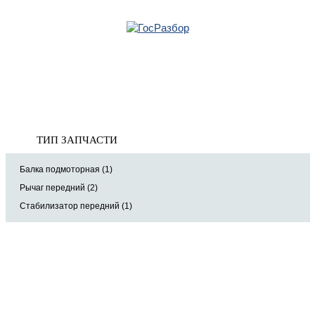
Главная
»
Volvo
»
XC60 2008-2017
» Подвеска передних колес
Корзина
Подвеска передних колес
пуста
ТИП ЗАПЧАСТИ
Балка подмоторная (1)
Рычаг передний (2)
Стабилизатор передний (1)
8 (921) 965-34-81
00
00
00
00
ПН-ПТ: 00
- 00
; СБ: 00
- 00
ВС: выходной