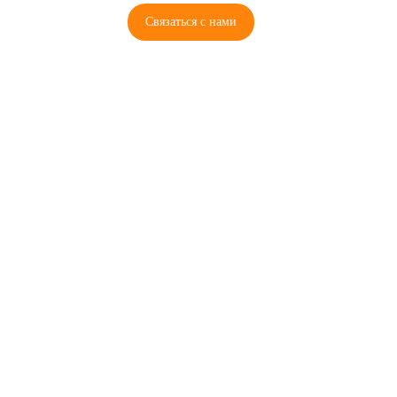
Связаться с нами
© 2026 Copyright ГосРазбор