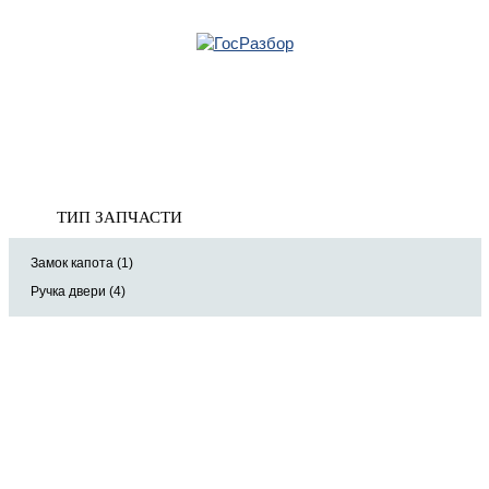
Главная
»
Jaguar
»
XE 2015>
» Кузов наружные элементы
Корзина
Кузов наружные элементы
пуста
ТИП ЗАПЧАСТИ
Замок капота (1)
Ручка двери (4)
8 (921) 965-34-81
00
00
00
00
ПН-ПТ: 00
- 00
; СБ: 00
- 00
ВС: выходной