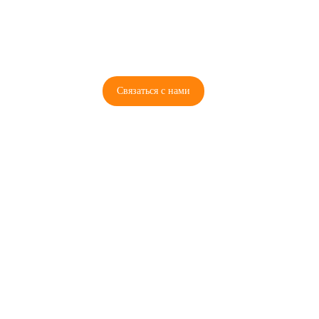
8 (921) 965-34-81
00
00
00
00
ПН-ПТ: 00
- 00
; СБ: 00
- 00
ВС: выходной
Связаться с нами
© 2026 Copyright ГосРазбор