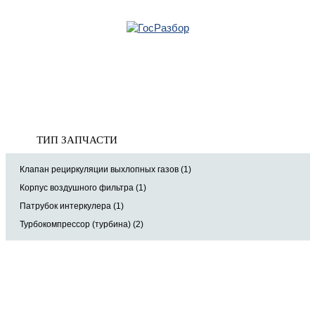
Главная
»
VW
»
Tiguan 2016>
» Двигатель
Корзина
Двигатель
пуста
ТИП ЗАПЧАСТИ
Клапан рециркуляции выхлопных газов (1)
Корпус воздушного фильтра (1)
Патрубок интеркулера (1)
Турбокомпрессор (турбина) (2)
8 (921) 965-34-81