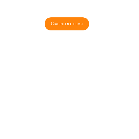
00
00
00
00
ПН-ПТ: 00
- 00
; СБ: 00
- 00
ВС: выходной
Связаться с нами
© 2026 Copyright ГосРазбор