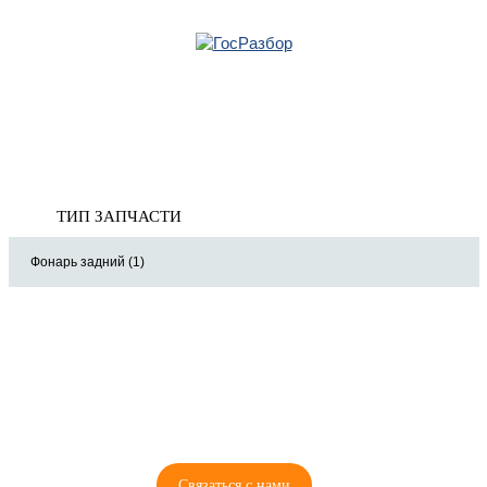
Главная
»
VW
»
Scirocco 2008-2017
» Оптика
Корзина
Оптика
пуста
ТИП ЗАПЧАСТИ
Фонарь задний (1)
8 (921) 965-34-81
00
00
00
00
ПН-ПТ: 00
- 00
; СБ: 00
- 00
ВС: выходной
Связаться с нами