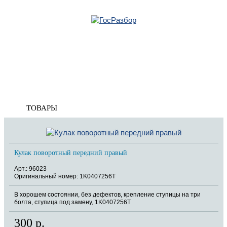
Главная
»
VW
»
Golf VI 2009-2013
»
Подвеска передних колес
» Кулак поворотный
передний
Корзина
пуста
Кулак поворотный передний
ТОВАРЫ
Кулак поворотный передний правый
Арт.: 96023
Оригинальный номер: 1K0407256T
В хорошем состоянии, без дефектов, крепление ступицы на три
болта, ступица под замену, 1K0407256T
300 р.