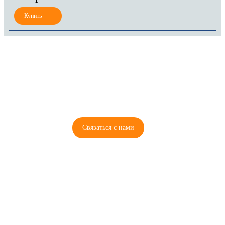
8 (921) 965-34-81
00
00
00
00
ПН-ПТ: 00
- 00
; СБ: 00
- 00
ВС: выходной
Связаться с нами
© 2026 Copyright ГосРазбор