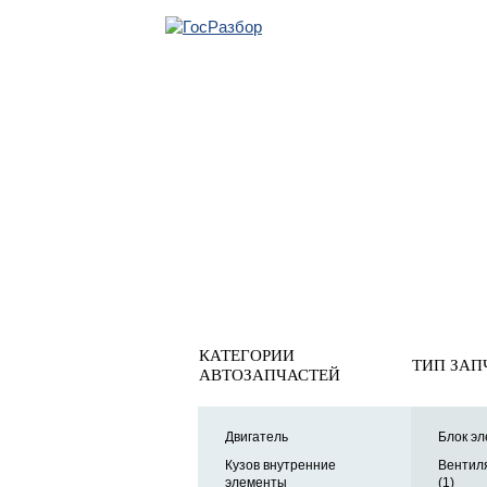
ОБРАТНАЯ СВЯ
Главная
»
VW
»
Golf VI 2009-2013
» Электрооснащение
Электрооснащение
КАТЕГОРИИ
ТИП ЗАП
АВТОЗАПЧАСТЕЙ
Двигатель
Блок эл
Кузов внутренние
Вентил
элементы
(1)