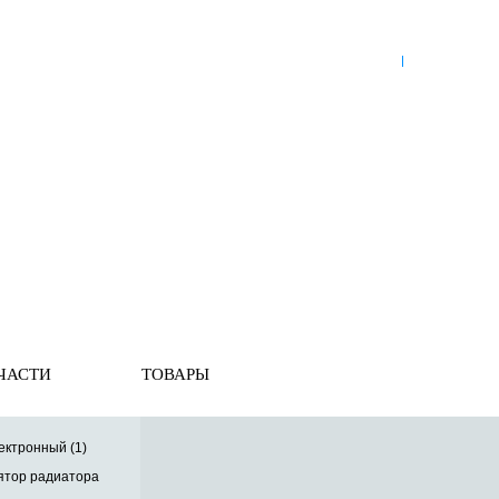
8 (921) 965-34-81
00
00
00
00
ПН-ПТ: 00
- 00
; СБ: 00
- 00
ВС: выходной
ЗЬ
ДОСТАВКА ПО РОССИИ
ОПЛАТА
ВЫКУП АВТО
ЧАСТИ
ТОВАРЫ
ектронный (1)
ятор радиатора