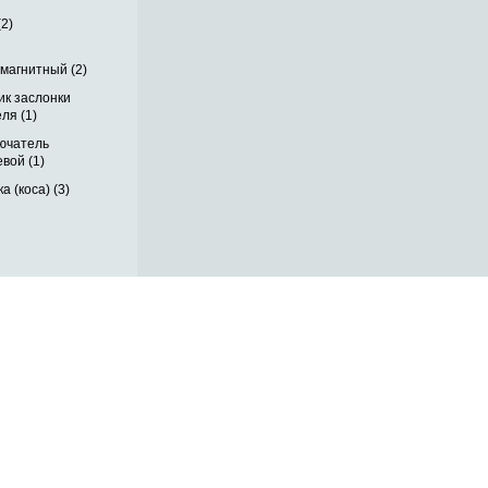
(2)
магнитный (2)
ик заслонки
ля (1)
ючатель
вой (1)
а (коса) (3)
ОБРАТНАЯ СВЯЗЬ
ДОСТАВКА ПО РОССИИ
 месте
ОПЛАТА
ВЫКУП АВТО
КОНТАКТЫ