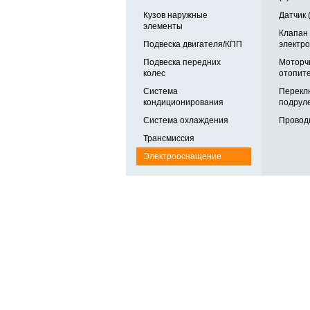
Кузов наружные
Датчик 
элементы
Клапан
Подвеска двигателя/КПП
электро
Подвеска передних
Моторч
колес
отопите
Система
Перекл
кондиционирования
подруле
Система охлаждения
Проводк
Трансмиссия
Электрооснащение
Автозапчасти в одном
и по выгодной цене