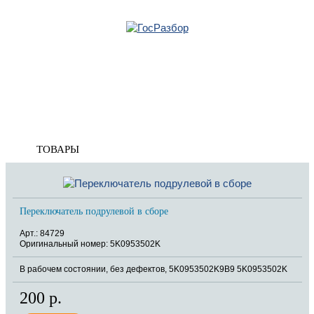
Главная
»
VW
»
Golf VI 2009-2013
»
Электрооснащение
» Переключатель
подрулевой
Корзина
пуста
Переключатель подрулевой
ТОВАРЫ
Переключатель подрулевой в сборе
Арт.: 84729
Оригинальный номер: 5K0953502K
В рабочем состоянии, без дефектов, 5K0953502K9B9 5K0953502K
200 р.