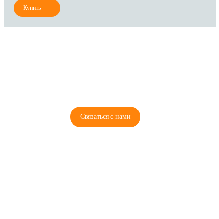
8 (921) 965-34-81
00
00
00
00
ПН-ПТ: 00
- 00
; СБ: 00
- 00
ВС: выходной
Связаться с нами
© 2026 Copyright ГосРазбор