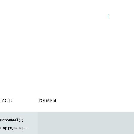
8 (921) 965-34-81
00
00
00
00
ПН-ПТ: 00
- 00
; СБ: 00
- 00
ВС: выходной
ЗЬ
ДОСТАВКА ПО РОССИИ
ОПЛАТА
ВЫКУП АВТО
 Магнитола
ЧАСТИ
ТОВАРЫ
ектронный (1)
ятор радиатора