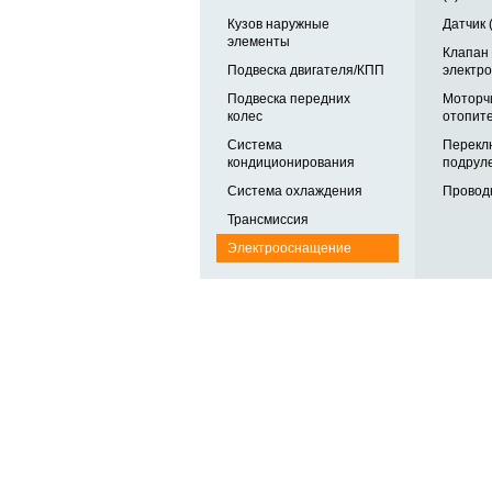
Кузов наружные
Датчик 
элементы
Клапан
Подвеска двигателя/КПП
электро
Подвеска передних
Моторч
колес
отопите
Система
Перекл
кондиционирования
подруле
Система охлаждения
Проводк
Трансмиссия
Электрооснащение
Автозапчасти в одном
и по выгодной цене