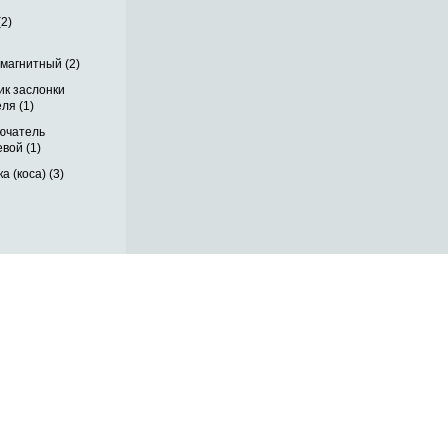
(2)
магнитный (2)
ик заслонки
ля (1)
ючатель
вой (1)
а (коса) (3)
ОБРАТНАЯ СВЯЗЬ
ДОСТАВКА ПО РОССИИ
 месте
ОПЛАТА
ВЫКУП АВТО
КОНТАКТЫ