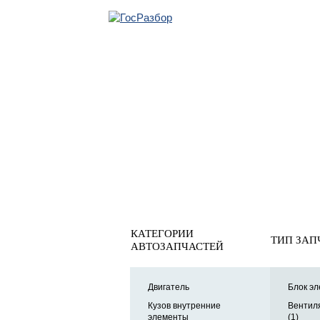
ОБРАТНАЯ СВЯ
Главная
»
VW
»
Golf VI 2009-2013
»
Электрооснащение
»
Магнитола
КАТЕГОРИИ
ТИП ЗАП
АВТОЗАПЧАСТЕЙ
Двигатель
Блок эл
Кузов внутренние
Вентил
элементы
(1)