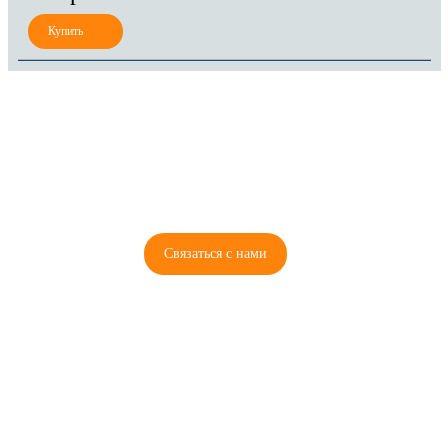
8 (921) 965-34-81
00
00
00
00
ПН-ПТ: 00
- 00
; СБ: 00
- 00
ВС: выходной
Связаться с нами
© 2026 Copyright ГосРазбор