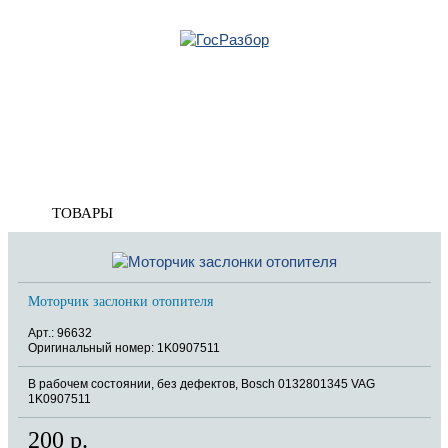
Главная
»
VW
»
Caddy III 2004-2015
»
Электрооснащение
» Моторчик заслонки
отопителя
Корзина
пуста
Моторчик заслонки отопителя
ТОВАРЫ
Моторчик заслонки отопителя
Арт.: 96632
Оригинальный номер: 1K0907511
В рабочем состоянии, без дефектов, Bosch 0132801345 VAG
1K0907511
200 р.