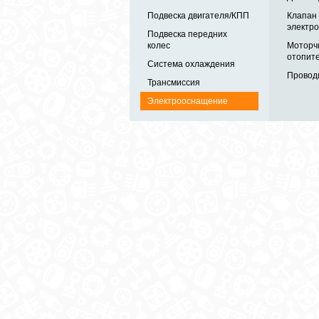
Подвеска двигателя/КПП
Клапан
электро
Подвеска передних
колес
Моторч
отопите
Система охлаждения
Проводк
Трансмиссия
Электрооснащение
Автозапчасти в одном
и по выгодной цене