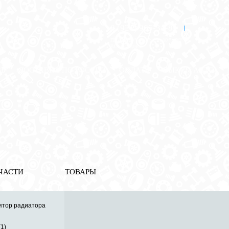
8 (921) 965-34-81
00
00
00
00
ПН-ПТ: 00
- 00
; СБ: 00
- 00
ВС: выходной
ЗЬ
ДОСТАВКА ПО РОССИИ
ОПЛАТА
ВЫКУП АВТО
ЧАСТИ
ТОВАРЫ
ятор радиатора
(1)