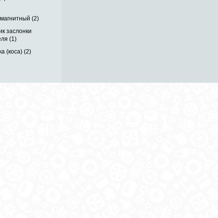
магнитный (2)
ик заслонки
ля (1)
а (коса) (2)
ОБРАТНАЯ СВЯЗЬ
ДОСТАВКА ПО РОССИИ
 месте
ОПЛАТА
ВЫКУП АВТО
КОНТАКТЫ