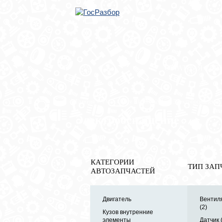
ОБРАТНАЯ СВЯ
Главная
»
VW
»
Caddy III 2004-2015
» Электрооснащение
Электрооснащение
КАТЕГОРИИ
ТИП ЗАП
АВТОЗАПЧАСТЕЙ
Двигатель
Вентил
(2)
Кузов внутренние
элементы
Датчик 