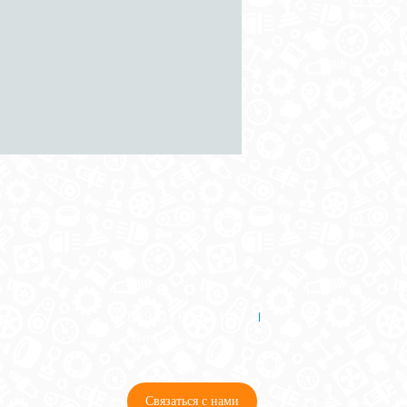
8 (921) 965-34-81
00
00
00
00
ПН-ПТ: 00
- 00
; СБ: 00
- 00
ВС: выходной
Связаться с нами