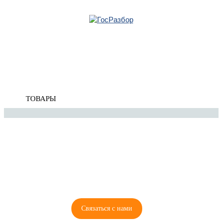
Главная
»
VW
»
Caddy III 2004-2015
»
Электрооснащение
» Антенна
Корзина
Антенна
пуста
ТОВАРЫ
8 (921) 965-34-81
00
00
00
00
ПН-ПТ: 00
- 00
; СБ: 00
- 00
ВС: выходной
Связаться с нами