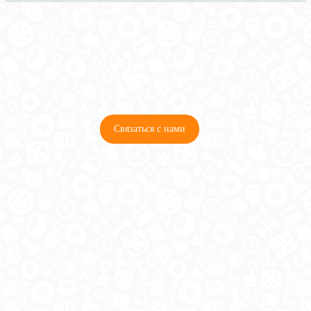
8 (921) 965-34-81
00
00
00
00
ПН-ПТ: 00
- 00
; СБ: 00
- 00
ВС: выходной
Связаться с нами
© 2026 Copyright ГосРазбор