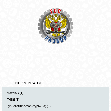
Корзина
пуста
Главная
»
VW
»
Caddy III 2004-2015
» Двигатель
Двигатель
ТИП ЗАПЧАСТИ
Маховик (1)
ТНВД (1)
Турбокомпрессор (турбина) (1)