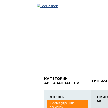
ОБРАТНАЯ С
Главная
»
Volvo
»
XC90 2002-2015
» Кузов внутренние эл
Кузов внутренние эле
КАТЕГОРИИ
ТИП ЗА
АВТОЗАПЧАСТЕЙ
Двигатель
Подушк
(2)
Кузов внутренние
элементы