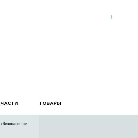
8 (921) 965-34-81
00
00
00
00
ПН-ПТ: 00
- 00
; СБ: 00
- 00
ВС: выходной
ВЯЗЬ
ДОСТАВКА ПО РОССИИ
ОПЛАТА
ВЫКУП 
ементы
менты
ПЧАСТИ
ТОВАРЫ
а безопасности