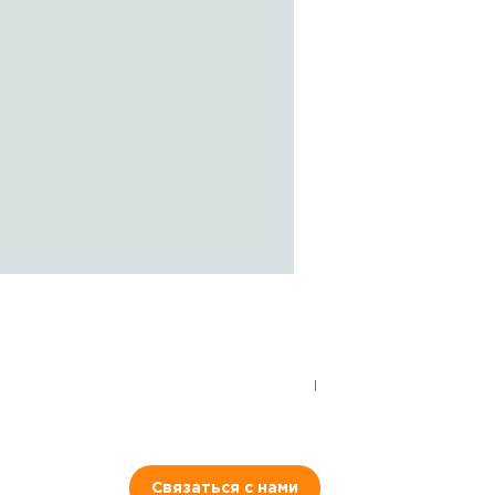
8 (921) 965-34-81
00
00
00
00
ПН-ПТ: 00
- 00
; СБ: 00
- 00
ВС: выходной
Связаться с нами