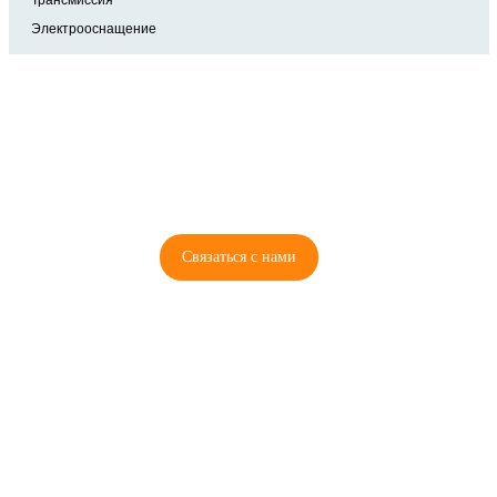
Трансмиссия
Электрооснащение
8 (921) 965-34-81
00
00
00
00
ПН-ПТ: 00
- 00
; СБ: 00
- 00
ВС: выходной
Связаться с нами
© 2026 Copyright ГосРазбор