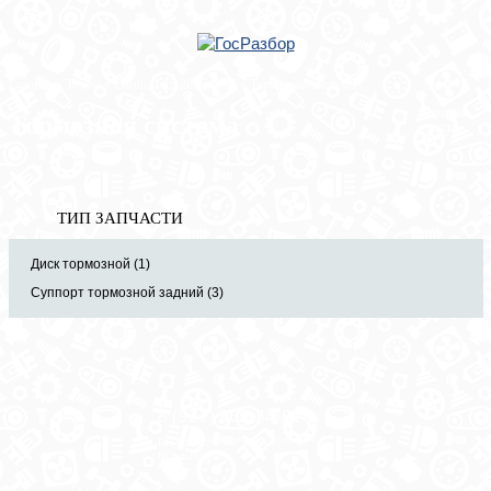
Главная
»
Toyota
»
Corolla E15 2006-2013
» Тормозная система
Корзина
Тормозная система
пуста
ТИП ЗАПЧАСТИ
Диск тормозной (1)
Суппорт тормозной задний (3)
8 (921) 965-34-81
00
00
00
00
ПН-ПТ: 00
- 00
; СБ: 00
- 00
ВС: выходной