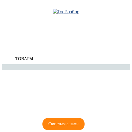
Главная
»
Ssang Yong
»
Rexton I 2001-2006
» Подвеска передних колес
Корзина
Подвеска передних колес
пуста
ТОВАРЫ
8 (921) 965-34-81
00
00
00
00
ПН-ПТ: 00
- 00
; СБ: 00
- 00
ВС: выходной
Связаться с нами