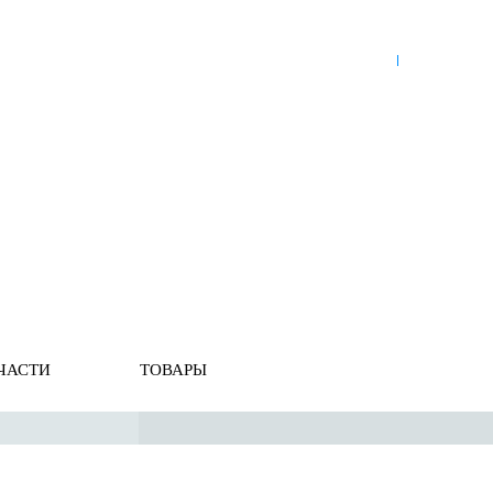
8 (921) 965-34-81
00
00
00
00
ПН-ПТ: 00
- 00
; СБ: 00
- 00
ВС: выходной
ЗЬ
ДОСТАВКА ПО РОССИИ
ОПЛАТА
ВЫКУП АВТО
щение
ЧАСТИ
ТОВАРЫ