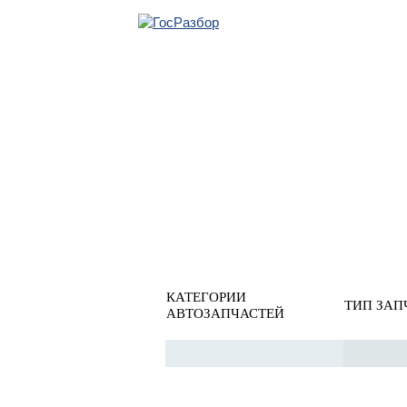
ОБРАТНАЯ СВЯ
Главная
»
Ssang Yong
»
Rexton I 2001-2006
» Электроосна
Электрооснащение
КАТЕГОРИИ
ТИП ЗАП
АВТОЗАПЧАСТЕЙ