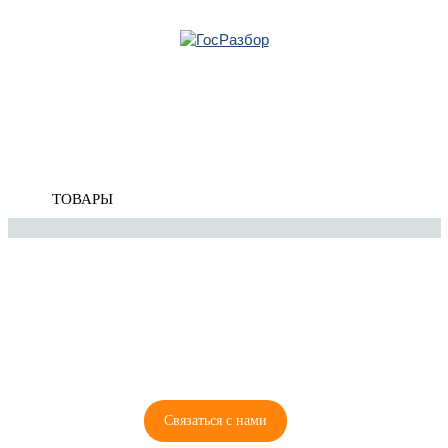
Главная
»
Skoda
»
Yeti 2009-2018
» Тормозная система
Корзина
Тормозная система
пуста
ТОВАРЫ
8 (921) 965-34-81
00
00
00
00
ПН-ПТ: 00
- 00
; СБ: 00
- 00
ВС: выходной
Связаться с нами