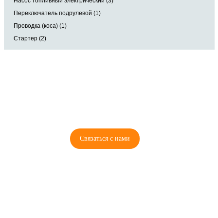
Насос топливный электрический (3)
Переключатель подрулевой (1)
Проводка (коса) (1)
Стартер (2)
8 (921) 965-34-81
00
00
00
00
ПН-ПТ: 00
- 00
; СБ: 00
- 00
ВС: выходной
Связаться с нами
© 2026 Copyright ГосРазбор