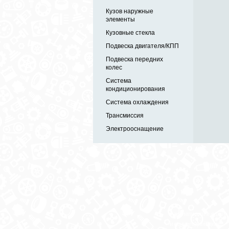
Кузов наружные
элементы
Кузовные стекла
Подвеска двигателя/КПП
Подвеска передних
колес
Система
кондиционирования
Система охлаждения
Трансмиссия
Электрооснащение
Автозапчасти в одном
и по выгодной цене