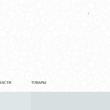
8 (921) 965-34-81
00
00
00
00
ПН-ПТ: 00
- 00
; СБ: 00
- 00
ВС: выходной
ЗЬ
ДОСТАВКА ПО РОССИИ
ОПЛАТА
ВЫКУП АВТО
равление
ЧАСТИ
ТОВАРЫ