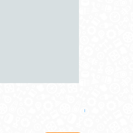
8 (921) 965-34-81
00
00
00
00
ПН-ПТ: 00
- 00
; СБ: 00
- 00
ВС: выходной