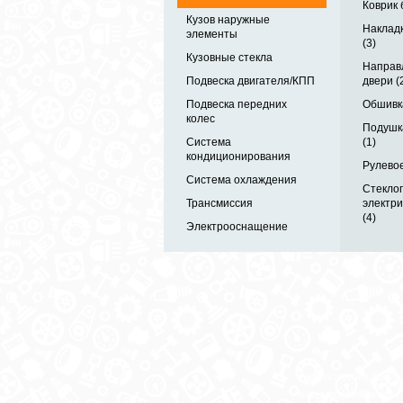
Коврик 
Кузов наружные
Накладк
элементы
(3)
Кузовные стекла
Направ
Подвеска двигателя/КПП
двери (
Подвеска передних
Обшивка
колес
Подушк
Система
(1)
кондиционирования
Рулевое
Система охлаждения
Стекло
Трансмиссия
электр
(4)
Электрооснащение
Автозапчасти в одном
и по выгодной цене