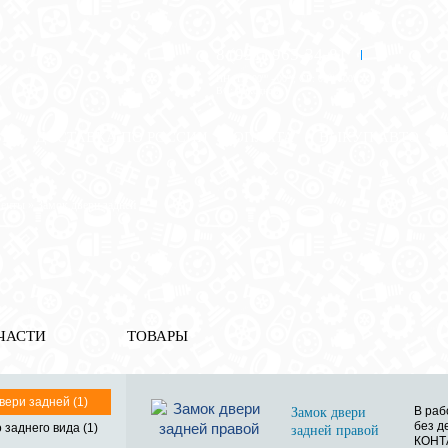
8 (921) 965-34-81
00
00
00
00
ПН-ПТ: 00
- 00
; СБ: 00
- 00
ВС: выходной
ЗЬ
ДОСТАВКА ПО РОССИИ
ОПЛАТА
ВЫКУП АВТО
менты
» Замок двери задней
ЧАСТИ
ТОВАРЫ
вери задней (1)
В раб
Замок двери
без д
 заднего вида (1)
задней правой
КОНТ