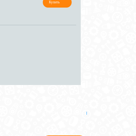
8 (921) 965-34-81
00
00
00
00
ПН-ПТ: 00
- 00
; СБ: 00
- 00
ВС: выходной