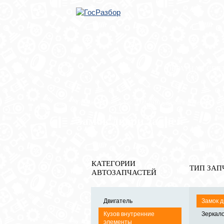
ОБРАТНАЯ СВЯ
Главная
»
Skoda
»
Yeti 2009-2018
»
Кузов внутренние эле
Замок двери задней
КАТЕГОРИИ
ТИП ЗАП
АВТОЗАПЧАСТЕЙ
Двигатель
Замок д
Кузов внутренние
Зеркало
элементы