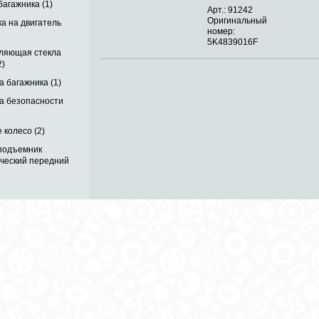
багажника (1)
Арт.: 91242
Оригинальный
а на двигатель
номер:
5K4839016F
ляющая стекла
2)
 багажника (1)
а безопасности
 колесо (2)
подъемник
ический передний
ОБРАТНАЯ СВЯЗЬ
ДОСТАВКА ПО РОССИИ
 месте
ОПЛАТА
ВЫКУП АВТО