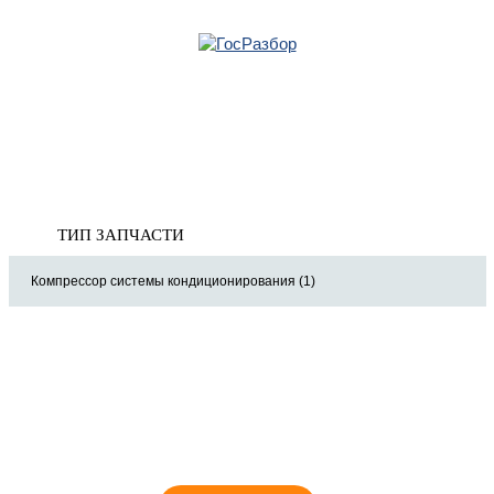
Главная
»
Mitsubishi
»
Pajero/Montero IV (V8, V9) 2007>
» Система
кондиционирования
Корзина
пуста
Система кондиционирования
ТИП ЗАПЧАСТИ
Компрессор системы кондиционирования (1)
8 (921) 965-34-81
00
00
00
00
ПН-ПТ: 00
- 00
; СБ: 00
- 00
ВС: выходной