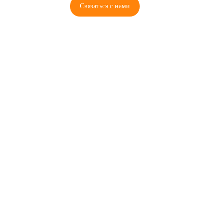
Связаться с нами
© 2026 Copyright ГосРазбор