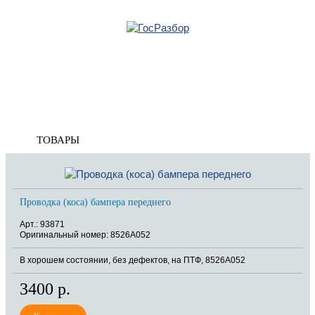
Главная
»
Mitsubishi
»
ASX 2010>
»
Электрооснащение
» Проводка (коса)
Корзина
Проводка (коса)
пуста
ТОВАРЫ
Проводка (коса) бампера переднего
Арт.: 93871
Оригинальный номер: 8526A052
В хорошем состоянии, без дефектов, на ПТФ, 8526A052
3400 р.