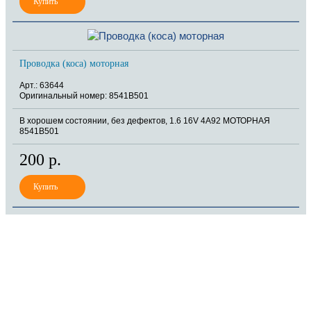
Проводка (коса) моторная
Арт.: 63644
Оригинальный номер: 8541B501
В хорошем состоянии, без дефектов, 1.6 16V 4A92 МОТОРНАЯ
8541B501
200 р.
8 (921) 965-34-81
00
00
00
00
ПН-ПТ: 00
- 00
; СБ: 00
- 00
ВС: выходной