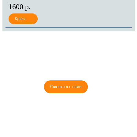
1600 р.
8 (921) 965-34-81
00
00
00
00
ПН-ПТ: 00
- 00
; СБ: 00
- 00
ВС: выходной
Связаться с нами
© 2026 Copyright ГосРазбор