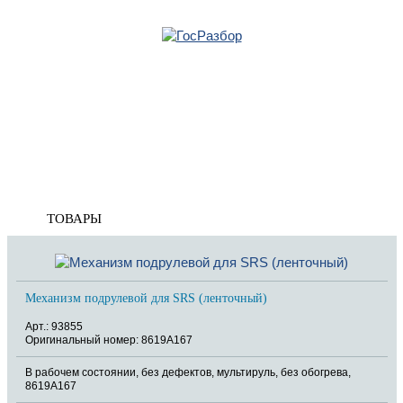
Главная
»
Mitsubishi
»
ASX 2010>
»
Электрооснащение
» Механизм подрулевой для
SRS (ленточный)
Корзина
пуста
Механизм подрулевой для SRS
(ленточный)
ТОВАРЫ
Механизм подрулевой для SRS (ленточный)
Арт.: 93855
Оригинальный номер: 8619A167
В рабочем состоянии, без дефектов, мультируль, без обогрева,
8619A167