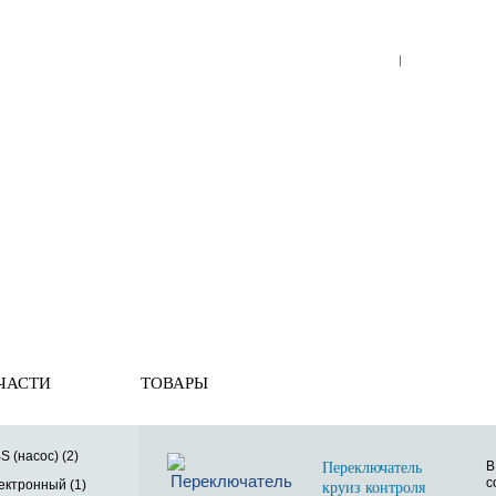
8 (921) 965-34-81
00
00
00
00
ПН-ПТ: 00
- 00
; СБ: 00
- 00
ВС: выходной
ЗЬ
ДОСТАВКА ПО РОССИИ
ОПЛАТА
ВЫКУП АВТО
Переключатель подрулевой
й
ЧАСТИ
ТОВАРЫ
S (насос) (2)
В
Переключатель
с
ектронный (1)
круиз контроля