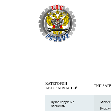
ОБРАТНАЯ СВЯ
Главная
»
Mitsubishi
»
ASX 2010>
»
Электрооснащение
» 
Переключатель подрулево
КАТЕГОРИИ
ТИП ЗАП
АВТОЗАПЧАСТЕЙ
Кузов наружные
Блок AB
элементы
Блок эл