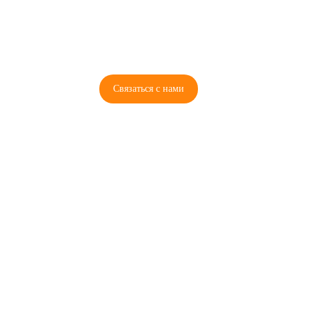
8 (921) 965-34-81
00
00
00
00
ПН-ПТ: 00
- 00
; СБ: 00
- 00
ВС: выходной
Связаться с нами
© 2026 Copyright ГосРазбор