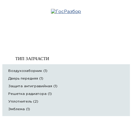
Главная
»
Mercedes
»
W204 2007-2015
» Кузов наружные элементы
Корзина
Кузов наружные элементы
пуста
ТИП ЗАПЧАСТИ
Воздухозаборник (1)
Дверь передняя (1)
Защита антигравийная (1)
Решетка радиатора (1)
Уплотнитель (2)
Эмблема (1)