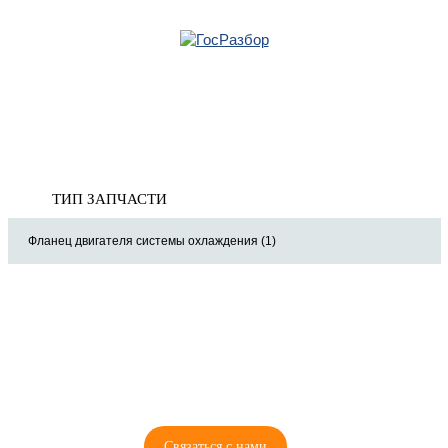
Главная
»
Mercedes
»
W166 M-Klasse (ML/GLE) 2011-2018
» Система охлаждения
Корзина
Система охлаждения
пуста
ТИП ЗАПЧАСТИ
Фланец двигателя системы охлаждения (1)
8 (921) 965-34-81
00
00
00
00
ПН-ПТ: 00
- 00
; СБ: 00
- 00
ВС: выходной
Связаться с нами