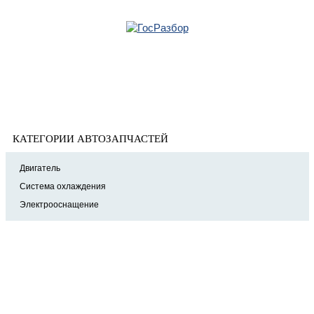
Главная
»
Mercedes
» W166 M-Klasse (ML/GLE) 2011-2018
Корзина
W166 M-Klasse (ML/GLE) 2011-2018
пуста
КАТЕГОРИИ АВТОЗАПЧАСТЕЙ
Двигатель
Система охлаждения
Электрооснащение
8 (921) 965-34-81
00
00
00
00
ПН-ПТ: 00
- 00
; СБ: 00
- 00
ВС: выходной