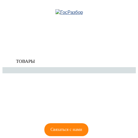
Главная
»
Mazda
»
Mazda 6 (GH) 2007-2013
» Кузов наружные элементы
Корзина
Кузов наружные элементы
пуста
ТОВАРЫ
8 (921) 965-34-81
00
00
00
00
ПН-ПТ: 00
- 00
; СБ: 00
- 00
ВС: выходной
Связаться с нами