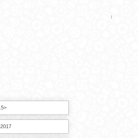
8 (921) 965-34-81
00
00
00
00
ПН-ПТ: 00
- 00
; СБ: 00
- 00
ВС: выходной
ЗЬ
ДОСТАВКА ПО РОССИИ
ОПЛАТА
ВЫКУП АВТО
15>
-2017