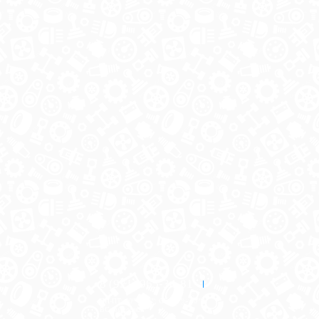
8 (921) 965-34-81
00
00
00
00
ПН-ПТ: 00
- 00
; СБ: 00
- 00
ВС: выходной