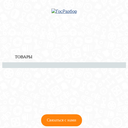
Главная
»
Mazda
»
Mazda 3 (BL) 2009-2013
» Кузов наружные элементы
Корзина
Кузов наружные элементы
пуста
ТОВАРЫ
8 (921) 965-34-81
00
00
00
00
ПН-ПТ: 00
- 00
; СБ: 00
- 00
ВС: выходной
Связаться с нами