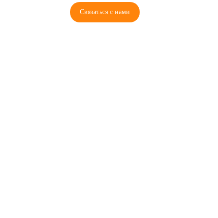
Связаться с нами
© 2026 Copyright ГосРазбор