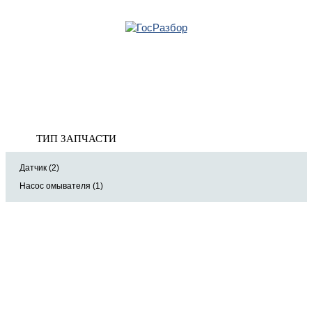
Главная
»
Mazda
»
Mazda 3 (BL) 2009-2013
» Электрооснащение
Корзина
Электрооснащение
пуста
ТИП ЗАПЧАСТИ
Датчик (2)
Насос омывателя (1)
8 (921) 965-34-81
00
00
00
00
ПН-ПТ: 00
- 00
; СБ: 00
- 00
ВС: выходной