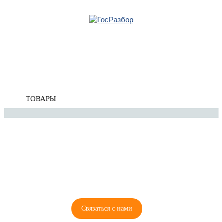
Главная
»
Mazda
»
Mazda 3 (BK) 2002-2009
» Кузовные стекла
Корзина
Кузовные стекла
пуста
ТОВАРЫ
8 (921) 965-34-81
00
00
00
00
ПН-ПТ: 00
- 00
; СБ: 00
- 00
ВС: выходной
Связаться с нами