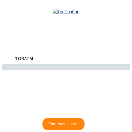
Главная
»
Mazda
»
Mazda 3 (BK) 2002-2009
» Кузов внутренние элементы
Корзина
Кузов внутренние элементы
пуста
ТОВАРЫ
8 (921) 965-34-81
00
00
00
00
ПН-ПТ: 00
- 00
; СБ: 00
- 00
ВС: выходной
Связаться с нами