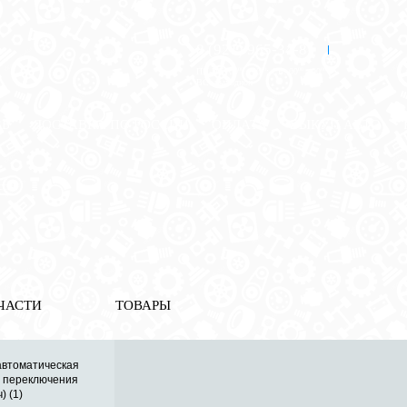
8 (921) 965-34-81
00
00
00
00
ПН-ПТ: 00
- 00
; СБ: 00
- 00
ВС: выходной
ЗЬ
ДОСТАВКА ПО РОССИИ
ОПЛАТА
ВЫКУП АВТО
ссия
ЧАСТИ
ТОВАРЫ
автоматическая
а переключения
) (1)