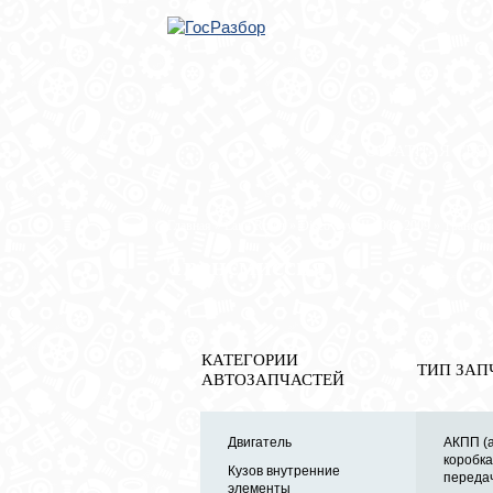
ОБРАТНАЯ СВЯ
Главная
»
Land Rover
»
Discovery III 2004-2009
» Трансми
Трансмиссия
КАТЕГОРИИ
ТИП ЗАП
АВТОЗАПЧАСТЕЙ
Двигатель
АКПП (
коробк
Кузов внутренние
передач
элементы