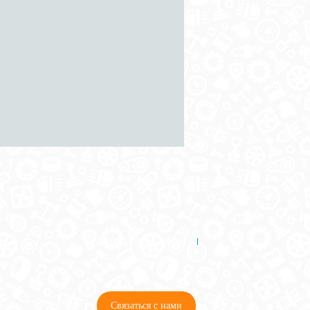
8 (921) 965-34-81
00
00
00
00
ПН-ПТ: 00
- 00
; СБ: 00
- 00
ВС: выходной
Связаться с нами