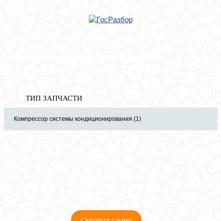
Главная
»
Ford
»
S-MAX 2006-2015
» Система кондиционирования
Корзина
Система кондиционирования
пуста
ТИП ЗАПЧАСТИ
Компрессор системы кондиционирования (1)
8 (921) 965-34-81
00
00
00
00
ПН-ПТ: 00
- 00
; СБ: 00
- 00
ВС: выходной
Связаться с нами