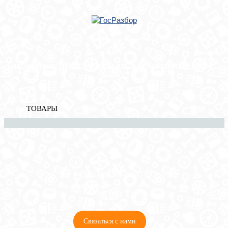
Главная
»
Ford
»
S-MAX 2006-2015
»
Двигатель
» Заслонка дроссельная
электрическая
Корзина
пуста
Заслонка дроссельная электрическая
ТОВАРЫ
8 (921) 965-34-81
00
00
00
00
ПН-ПТ: 00
- 00
; СБ: 00
- 00
ВС: выходной
Связаться с нами