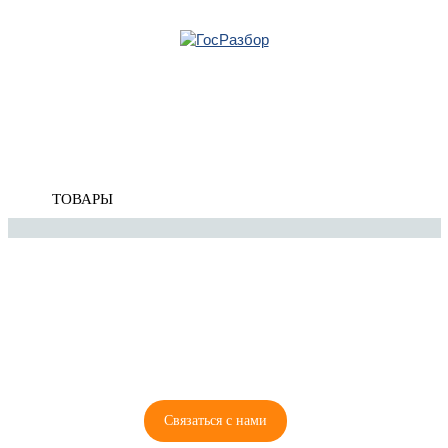
Главная
»
Audi
»
Q3 (8U) 2012-2018
» Система охлаждения
Корзина
Система охлаждения
пуста
ТОВАРЫ
8 (921) 965-34-81
00
00
00
00
ПН-ПТ: 00
- 00
; СБ: 00
- 00
ВС: выходной
Связаться с нами