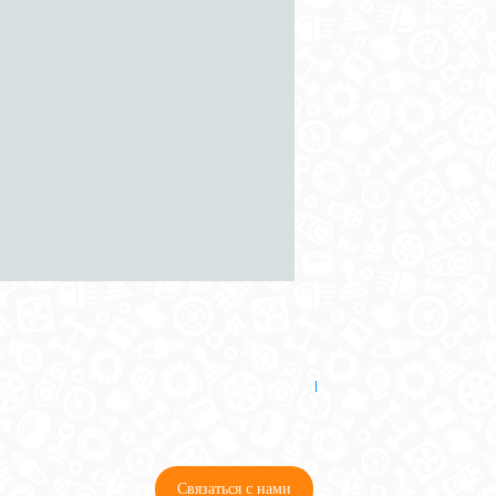
8 (921) 965-34-81
00
00
00
00
ПН-ПТ: 00
- 00
; СБ: 00
- 00
ВС: выходной
Связаться с нами