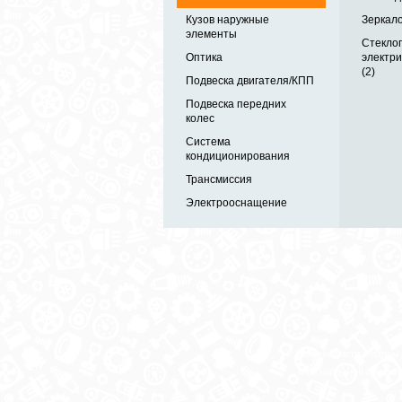
Кузов наружные
Зеркало
элементы
Стекло
Оптика
электр
(2)
Подвеска двигателя/КПП
Подвеска передних
колес
Система
кондиционирования
Трансмиссия
Электрооснащение
Автозапчасти в одном
и по выгодной цене