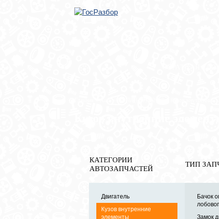
ОБРАТНАЯ СВЯ
Главная
»
Audi
»
Q3 (8U) 2012-2018
» Кузов внутренние 
Кузов внутренние элемент
КАТЕГОРИИ
ТИП ЗАП
АВТОЗАПЧАСТЕЙ
Двигатель
Бачок 
лобовог
Кузов внутренние
элементы
Замок д