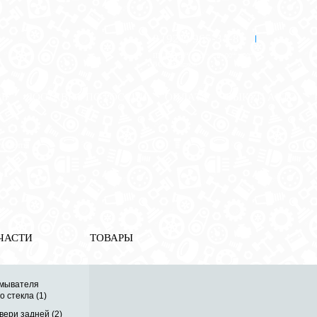
8 (921) 965-34-81
00
00
00
00
ПН-ПТ: 00
- 00
; СБ: 00
- 00
ВС: выходной
ЗЬ
ДОСТАВКА ПО РОССИИ
ОПЛАТА
ВЫКУП АВТО
элементы
ы
ЧАСТИ
ТОВАРЫ
омывателя
о стекла (1)
вери задней (2)