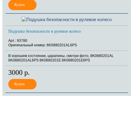
Подушка безопасности в рулевое колесо
Арт.: 93780
Оригинальный номер: 8K0880201AL6PS
В хорошем состоянии, царапины, смотри фото, 8K0880201AL
8K0880201AL6PS 8K0880201E 8K0880201E6PS
3000 р.
8 (921) 965-34-81
00
00
00
00
ПН-ПТ: 00
- 00
; СБ: 00
- 00