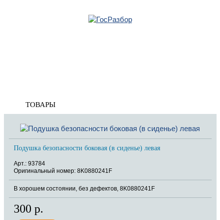
Главная
»
Audi
»
A4 [B8] 2007-2015
»
Кузов внутренние элементы
» Подушка
безопасности
Корзина
пуста
Подушка безопасности
ТОВАРЫ
Подушка безопасности боковая (в сиденье) левая
Арт.: 93784
Оригинальный номер: 8K0880241F
В хорошем состоянии, без дефектов, 8K0880241F
300 р.