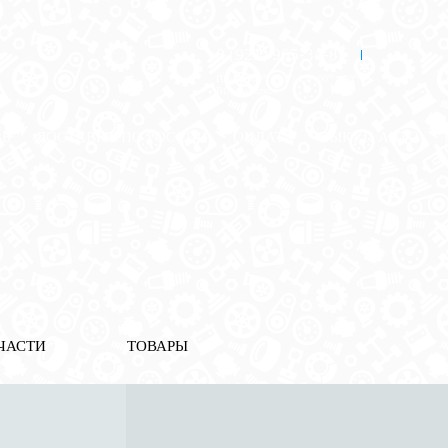
8 (921) 965-34-81
00
00
00
00
ПН-ПТ: 00
- 00
; СБ: 00
- 00
ВС: выходной
ЗЬ
ДОСТАВКА ПО РОССИИ
ОПЛАТА
ВЫКУП АВТО
ЧАСТИ
ТОВАРЫ