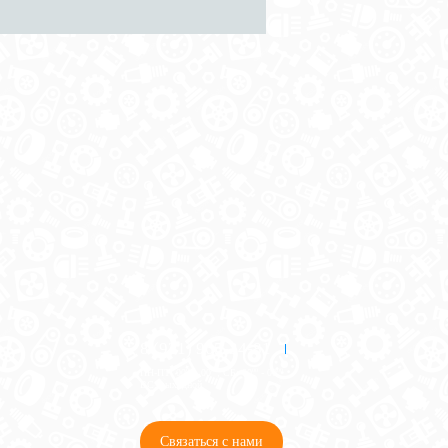
8 (921) 965-34-81
00
00
00
00
ПН-ПТ: 00
- 00
; СБ: 00
- 00
ВС: выходной
Связаться с нами