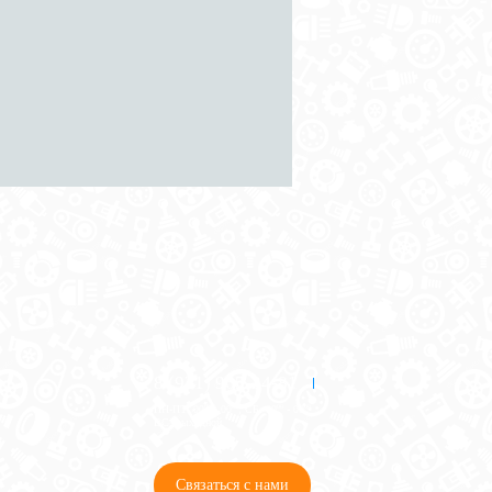
8 (921) 965-34-81
00
00
00
00
ПН-ПТ: 00
- 00
; СБ: 00
- 00
ВС: выходной
Связаться с нами