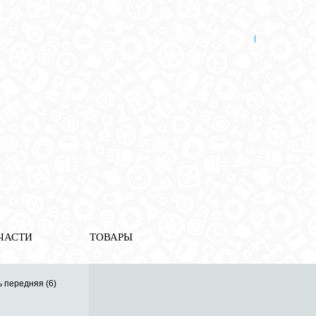
8 (921) 965-34-81
00
00
00
00
ПН-ПТ: 00
- 00
; СБ: 00
- 00
ВС: выходной
ЗЬ
ДОСТАВКА ПО РОССИИ
ОПЛАТА
ВЫКУП АВТО
я
ЧАСТИ
ТОВАРЫ
 передняя (6)