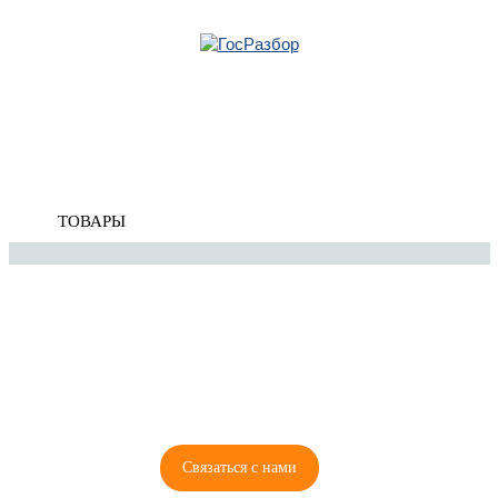
Главная
»
VW
»
Touareg 2002-2010
» Рулевое управление
Корзина
Рулевое управление
пуста
ТОВАРЫ
8 (921) 965-34-81
00
00
00
00
ПН-ПТ: 00
- 00
; СБ: 00
- 00
ВС: выходной
Связаться с нами