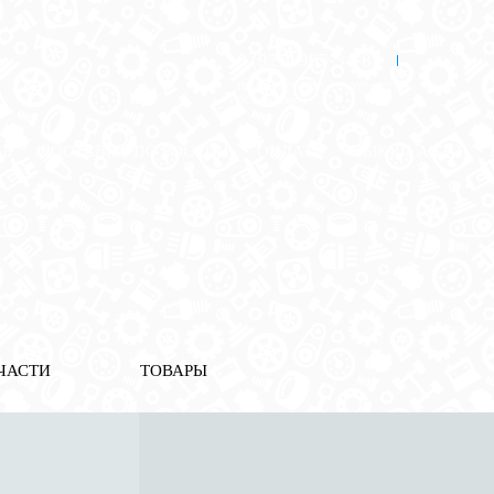
8 (921) 965-34-81
00
00
00
00
ПН-ПТ: 00
- 00
; СБ: 00
- 00
ВС: выходной
ЗЬ
ДОСТАВКА ПО РОССИИ
ОПЛАТА
ВЫКУП АВТО
ЧАСТИ
ТОВАРЫ