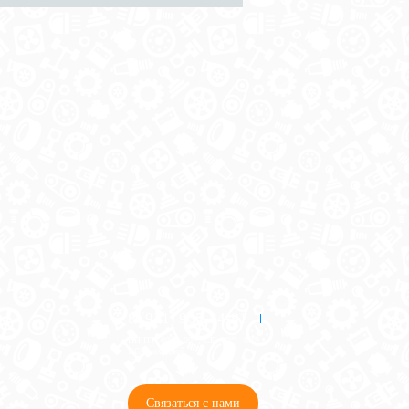
8 (921) 965-34-81
00
00
00
00
ПН-ПТ: 00
- 00
; СБ: 00
- 00
ВС: выходной
Связаться с нами