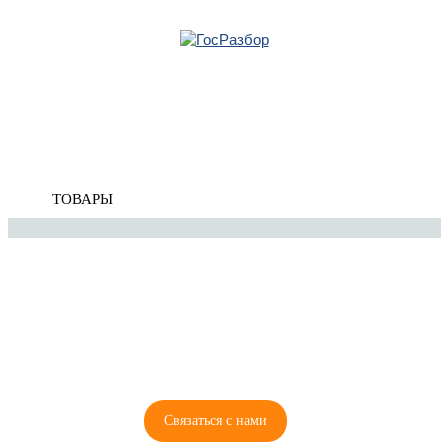
Главная
»
VW
»
Polo (Sed RUS) 2011-2020
» Кузовные стекла
Корзина
Кузовные стекла
пуста
ТОВАРЫ
8 (921) 965-34-81
00
00
00
00
ПН-ПТ: 00
- 00
; СБ: 00
- 00
ВС: выходной
Связаться с нами